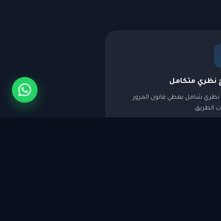
 نظري متكامل
 نظري شامل يغطي قانون المرور
ت الطريق.
 المواعيد
 مرنة تناسب جدولك — صباحاً ومساءً
لأسبوع.