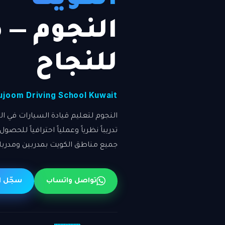
النجوم — 
للنجاح
ujoom Driving School Kuwait
النجوم لتعليم قيادة السيارات في 
تدريباً نظرياً وعملياً احترافياً للحص
جميع مناطق الكويت بمدربين ومدر
تواصل واتساب
سجّل ا