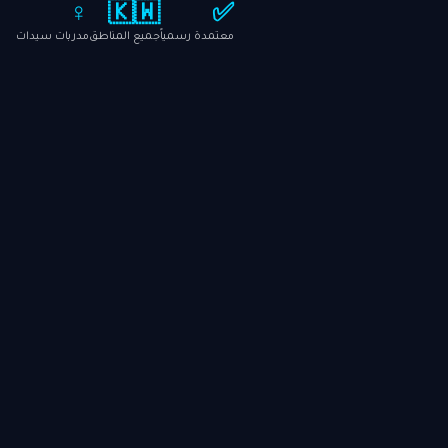
♀️
🇰🇼
✅
معتمدة رسمياً
جميع المناطق
مدربات سيدات