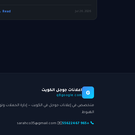
Read →
Jul 26, 2026
اعلانات جوجل الكويت
G
q8google.com
متخصص في إعلانات جوجل في الكويت — إدارة الحملات وتو
الهبوط.
✉️ sarahco35@gmail.com
📞 +965 55622467