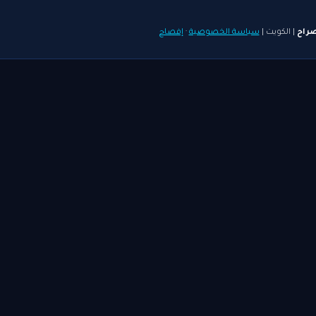
راح
| الكويت |
سياسة الخصوصية
·
إفصاح