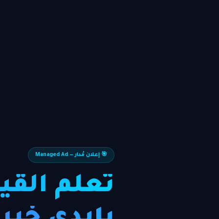
🎯 إعلان مُدار — Managed Ad
تعلّم القي
بأيدي خبرا