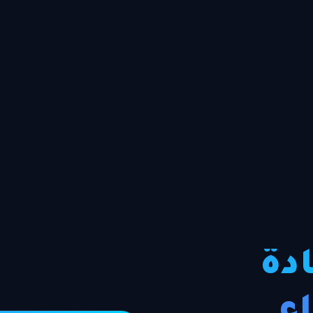
ادة
ء