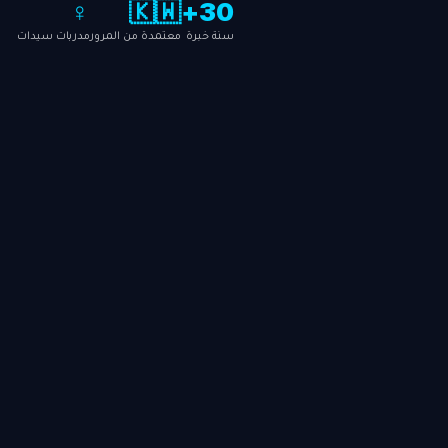
♀️
🇰🇼
30+
سنة خبرة
معتمدة من المرور
مدربات سيدات