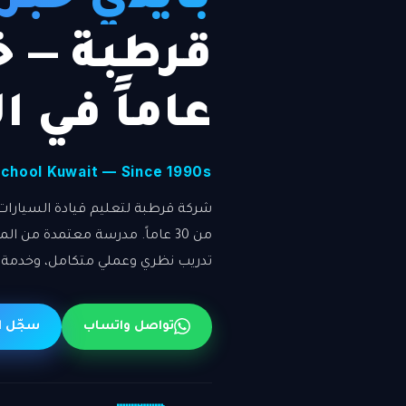
عاماً في ا
School Kuwait — Since 1990s
شركة قرطبة لتعليم قيادة السيارات ف
تدريب نظري وعملي متكامل، وخدمة
تواصل واتساب
سجّل ا