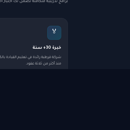
برامج تدريبية متكاملة تضمن لك اجتياز اختب
🏅
خبرة 30+ سنة
شركة قرطبة رائدة في تعليم القيادة بال
منذ أكثر من ثلاثة عقود.
♀️
مدربات للسيدات
كادر مؤهل من المدربات المعتمدات من
مختلف الجنسيات لخدمة السيدات.