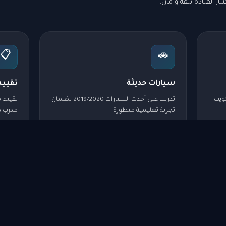
ار القيادة بثقة وأمان.
📋
🚗
سيارات حديثة
تقييم
كويت
تدريب على أحدث السيارات 2019/2020 لضمان
تقييم 
تجربة تعليمية متطورة.
مدرب ذو
📍
📚
تدريب نظري وعملي
نصلك 
برامج تدريبية متميزة تشمل قانون المرور
نستقبل
والتطبيق العملي على الطريق.
في كل 